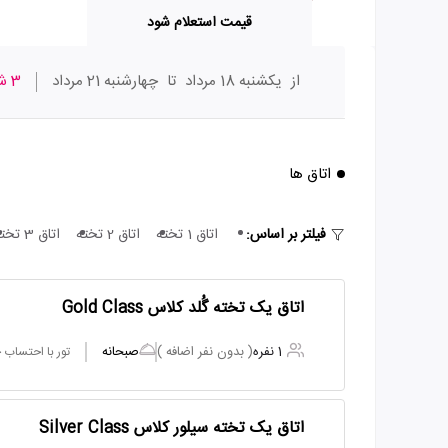
قیمت استعلام شود
از
یکشنبه 18 مرداد
تا
چهارشنبه 21 مرداد
3 شب
اتاق ها
فیلتر بر اساس:
اتاق 1 تخته
اتاق 2 تخته
اتاق 3 تخته
اتاق یک تخته گُلد کلاس Gold Class
1 نفره
( بدون نفر اضافه )
صبحانه
تور با احتساب
اتاق یک تخته سیلور کلاس Silver Class