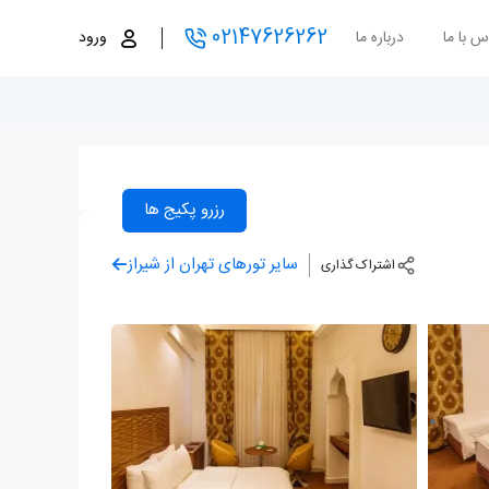
02147626262
س با ما
درباره ما
ورود
رزرو پکیج ها
سایر تورهای تهران از شیراز
اشتراک گذاری