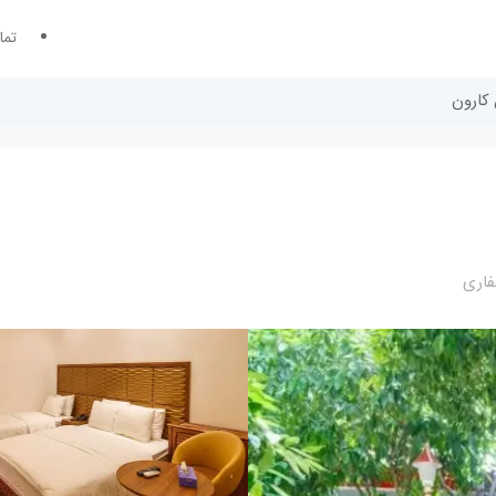
تما
 کارون
فاری