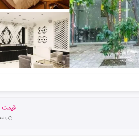
قیمت ا
با اح