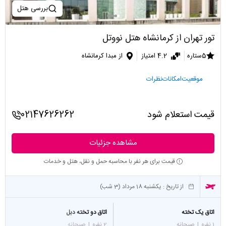
بررسی هتل
تور تهران از کرمانشاه هتل نووتل
5ستاره
4.2 امتیاز
از مبدا کرمانشاه
موقعیت
امکانات
نظرات
قیمت استعلام شود
02147626262
مشاهده جزئیات
قیمت برای هر نفر با محاسبه حمل و نقل، هتل و خدمات
از تاریخ :
یکشنبه 18 مرداد (3 شب)
اتاق یک تخته
اتاق دو تخته دبل
1 نفره
|
صبحانه
2 نفره
|
صبحانه