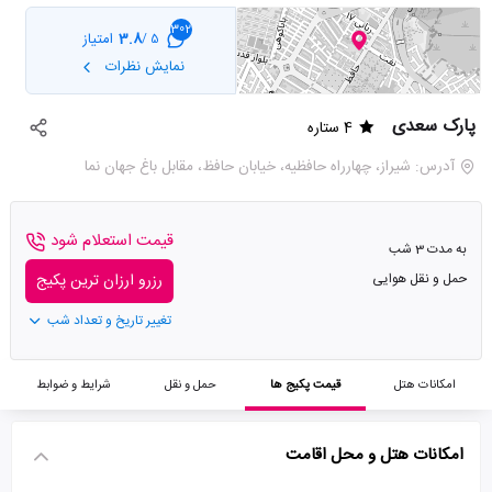
302
3.8
امتیاز
5 /
نمایش نظرات
پارک سعدی
4 ستاره
آدرس: شيراز، چهارراه حافظيه، خيابان حافظ، مقابل باغ جهان نما
قیمت استعلام شود
به مدت 3 شب
حمل و نقل هوایی
رزرو ارزان ترین پکیج
تغییر تاریخ و تعداد شب
امکانات هتل
قیمت پکیج ها
حمل و نقل
شرایط و ضوابط
امکانات هتل و محل اقامت