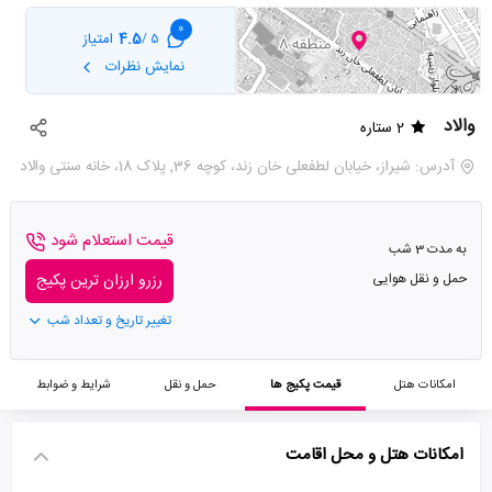
0
4.5
امتیاز
5 /
نمایش نظرات
والاد
2 ستاره
آدرس: شیراز، خیابان لطفعلی خان زند، کوچه 36, پلاک 18، خانه سنتی والاد
قیمت استعلام شود
به مدت 3 شب
حمل و نقل هوایی
رزرو ارزان ترین پکیج
تغییر تاریخ و تعداد شب
امکانات هتل
قیمت پکیج ها
حمل و نقل
شرایط و ضوابط
امکانات هتل و محل اقامت