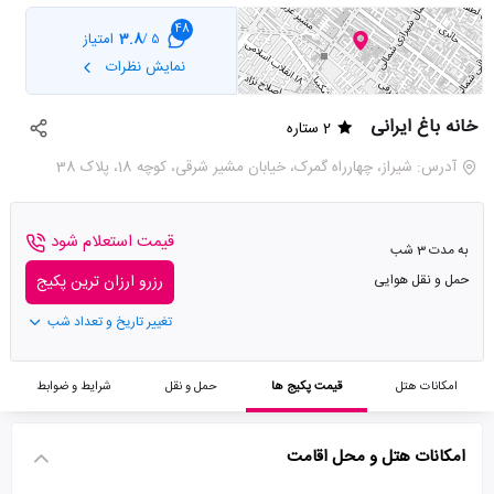
48
3.8
امتیاز
5 /
نمایش نظرات
خانه باغ ایرانی
2 ستاره
آدرس: شیراز، چهارراه گمرک، خیابان مشیر شرقی، کوچه 18، پلاک 38
قیمت استعلام شود
به مدت 3 شب
حمل و نقل هوایی
رزرو ارزان ترین پکیج
تغییر تاریخ و تعداد شب
امکانات هتل
قیمت پکیج ها
حمل و نقل
شرایط و ضوابط
امکانات هتل و محل اقامت