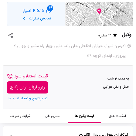
146
4.5
امتیاز
5 /
نمایش نظرات
وکیل
3 ستاره
آدرس: شیراز، خیابان لطفعلی خان زند، مابین چهار راه مشیر و چهار راه
پیروزی، ابتدای کوچه 59
قیمت استعلام شود
به مدت 3 شب
حمل و نقل هوایی
رزرو ارزان ترین پکیج
تغییر تاریخ و تعداد شب
امکانات هتل
قیمت پکیج ها
حمل و نقل
شرایط و ضوابط
امکانات هتل و محل اقامت