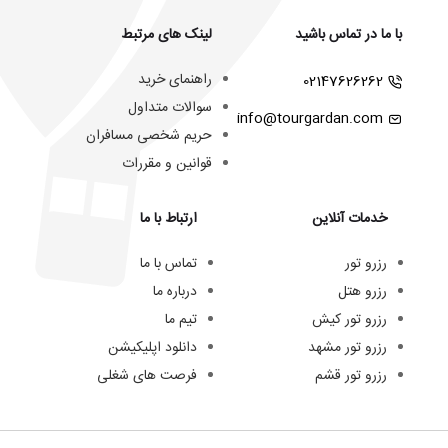
با ما در تماس باشید
لینک های مرتبط
راهنمای خرید
02147626262
سوالات متداول
info@tourgardan.com
حریم شخصی مسافران
قوانین و مقررات
خدمات آنلاین
ارتباط با ما
رزرو تور
تماس با ما
رزرو هتل
درباره ما
رزرو تور کیش
تیم ما
رزرو تور مشهد
دانلود اپلیکیشن
رزرو تور قشم
فرصت های شغلی