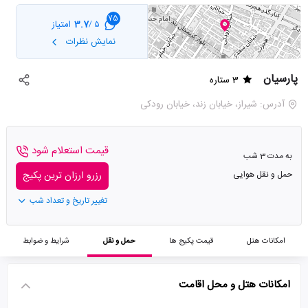
75
3.7
امتیاز
5 /
نمایش نظرات
پارسیان
3 ستاره
آدرس: شيراز، خيابان زند، خيابان رودكی
قیمت استعلام شود
به مدت 3 شب
حمل و نقل هوایی
رزرو ارزان ترین پکیج
تغییر تاریخ و تعداد شب
امکانات هتل
قیمت پکیج ها
حمل و نقل
شرایط و ضوابط
امکانات هتل و محل اقامت