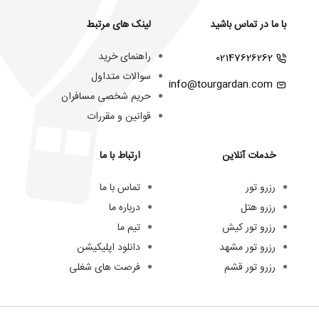
با ما در تماس باشید
لینک های مرتبط
راهنمای خرید
02147626262
سوالات متداول
info@tourgardan.com
حریم شخصی مسافران
قوانین و مقررات
خدمات آنلاین
ارتباط با ما
رزرو تور
تماس با ما
رزرو هتل
درباره ما
رزرو تور کیش
تیم ما
رزرو تور مشهد
دانلود اپلیکیشن
رزرو تور قشم
فرصت های شغلی