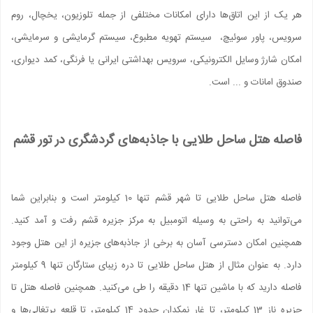
هر یک از این اتاق‌ها دارای امکانات مختلفی از جمله تلوزیون، یخچال، روم
سرویس، پاور سوئیچ، سیستم تهویه مطبوع، سیستم گرمایشی و سرمایشی،
امکان شارژ وسایل الکترونیکی، سرویس بهداشتی ایرانی یا فرنگی، کمد دیواری،
صندوق امانات و ... است.
فاصله هتل ساحل طلایی با جاذبه‌های گردشگری در تور قشم
فاصله هتل ساحل طلایی تا شهر قشم تنها 10 کیلومتر است و بنابراین شما
می‌توانید به راحتی به وسیله اتومبیل به مرکز جزیره قشم رفت و آمد کنید.
همچنین امکان دسترسی آسان به برخی از جاذبه‌های جزیره از این هتل وجود
دارد. به عنوان مثال از هتل ساحل طلایی تا دره زیبای ستارگان تنها 9 کیلومتر
فاصله دارید که با ماشین تنها 14 دقیقه را طی می‌کنید. همچنین فاصله هتل تا
جزیره ناز 13 کیلومتر، تا غار نمکدان حدود 14 کیلومتر، تا قلعه پرتغالی‌ها و