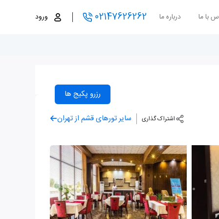
02147626262
س با ما
درباره ما
ورود
رزرو پکیج ها
سایر تورهای قشم از تهران
اشتراک گذاری