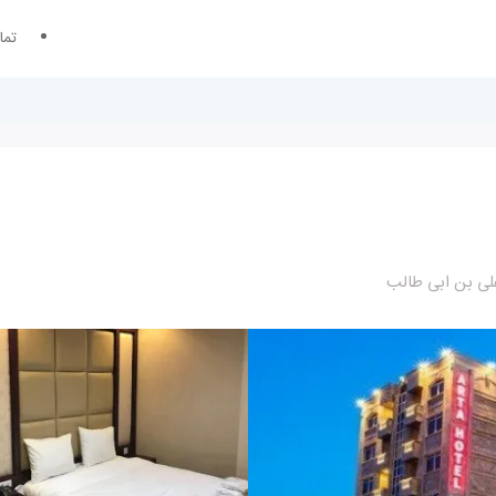
تما
لی بن ابی طالب