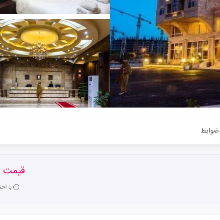
ضوابط
قیمت ا
با اح