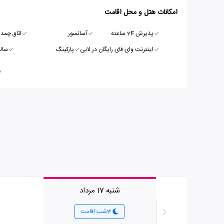
امکانات هتل و محل اقامت
پذیرش 24 ساعته
آسانسور
اتاق چمدا
اینترنت وای فای رایگان در لابی
پارکینگ
سال
م
شنبه 17 مرداد
3شب اقامت