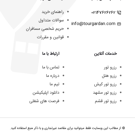
راهنمای خرید
02147626262
سوالات متداول
info@tourgardan.com
حریم شخصی مسافران
قوانین و مقررات
خدمات آنلاین
ارتباط با ما
رزرو تور
تماس با ما
رزرو هتل
درباره ما
رزرو تور کیش
تیم ما
رزرو تور مشهد
دانلود اپلیکیشن
رزرو تور قشم
فرصت های شغلی
© از مطالب این وبسایت فقط میتوانید برای مقاصد غیرتجاری و با ذکر منبع استفاده کنید.