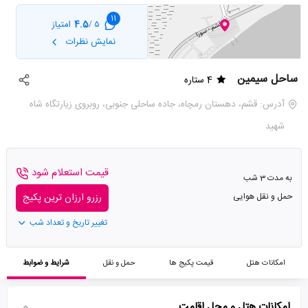
11
4.5
امتیاز
5 /
نمایش نظرات
ساحل سیمین
4 ستاره
آدرس: قشم، دهستان رمچاه، جاده ساحلی جنوبی، روبروی زیارتگاه شاه
شهید
قیمت استعلام شود
به مدت 3 شب
حمل و نقل هوایی
رزرو ارزان ترین پکیج
تغییر تاریخ و تعداد شب
امکانات هتل
قیمت پکیج ها
حمل و نقل
شرایط و ضوابط
امکانات هتل و محل اقامت