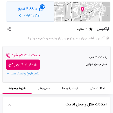
173
4.88
امتیاز
5 /
نمایش نظرات
آرتمیس
4 ستاره
آدرس: قشم، چهار راه پردیس، بلوار ولیعصر، کوچه کاوان ۱
قیمت استعلام شود
به مدت 3 شب
حمل و نقل هوایی
رزرو ارزان ترین پکیج
تغییر تاریخ و تعداد شب
امکانات هتل
قیمت پکیج ها
حمل و نقل
شرایط و ضوابط
امکانات هتل و محل اقامت