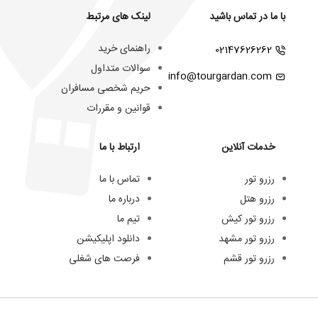
با ما در تماس باشید
لینک های مرتبط
راهنمای خرید
02147626262
سوالات متداول
info@tourgardan.com
حریم شخصی مسافران
قوانین و مقررات
خدمات آنلاین
ارتباط با ما
رزرو تور
تماس با ما
رزرو هتل
درباره ما
رزرو تور کیش
تیم ما
رزرو تور مشهد
دانلود اپلیکیشن
رزرو تور قشم
فرصت های شغلی