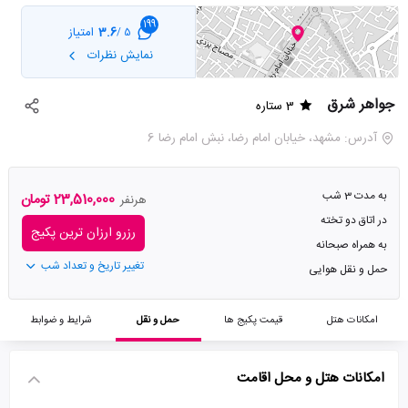
199
3.6
امتیاز
5 /
نمایش نظرات
جواهر شرق
3 ستاره
آدرس: مشهد، خیابان امام رضا، نبش امام رضا 6
به مدت 3 شب
23,510,000 تومان
هرنفر
در اتاق دو تخته
رزرو ارزان ترین پکیج
به همراه صبحانه
تغییر تاریخ و تعداد شب
حمل و نقل هوایی
امکانات هتل
قیمت پکیج ها
حمل و نقل
شرایط و ضوابط
امکانات هتل و محل اقامت