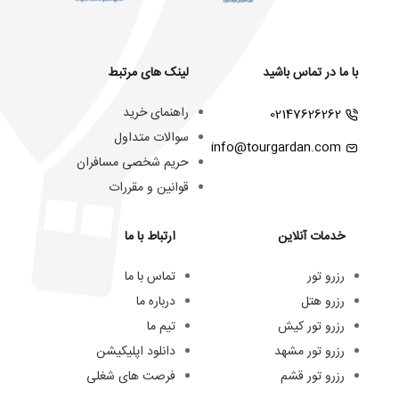
با ما در تماس باشید
لینک های مرتبط
راهنمای خرید
02147626262
سوالات متداول
info@tourgardan.com
حریم شخصی مسافران
قوانین و مقررات
خدمات آنلاین
ارتباط با ما
رزرو تور
تماس با ما
رزرو هتل
درباره ما
رزرو تور کیش
تیم ما
رزرو تور مشهد
دانلود اپلیکیشن
رزرو تور قشم
فرصت های شغلی