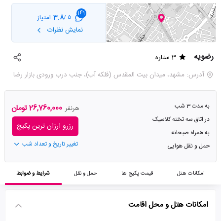
141
3.8
امتیاز
5 /
نمایش نظرات
رضویه
3 ستاره
آدرس: مشهد، میدان بیت المقدس (فلکه آب)، جنب درب ورودی بازار رضا
به مدت 3 شب
26,760,000 تومان
هرنفر
در اتاق سه تخته کلاسیک
رزرو ارزان ترین پکیج
به همراه صبحانه
تغییر تاریخ و تعداد شب
حمل و نقل هوایی
امکانات هتل
قیمت پکیج ها
حمل و نقل
شرایط و ضوابط
امکانات هتل و محل اقامت