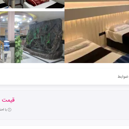
ضوابط
قیمت ا
با اح