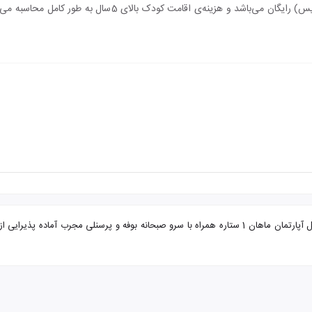
اقامت کودک زیر 5 سال (درصورت عدم استفاده از سرویس) رایگان می
تور مشهد از آبادان هتل آپارتمان ماهان با تضمین بهترین قیمت. هتل آپارتمان ماهان 1 ستاره همراه با سرو ص