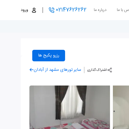
02147626262
س با ما
درباره ما
ورود
رزرو پکیج ها
سایر تورهای مشهد از آبادان
اشتراک گذاری