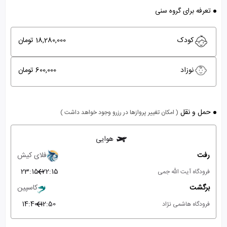
تعرفه برای گروه سنی
کودک
18,280,000 تومان
نوزاد
600,000 تومان
حمل و نقل
( امکان تغییر پروازها در رزرو وجود خواهد داشت )
هوایی
رفت
فلای کیش
23:15
22:15
فرودگاه آیت الله جمی
برگشت
کاسپین
14:40
12:50
فرودگاه هاشمی نژاد