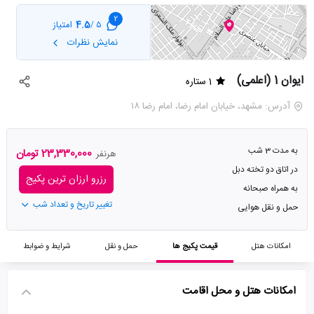
2
4.5
امتیاز
5 /
نمایش نظرات
ایوان 1 (اعلمی)
1 ستاره
آدرس: مشهد، خیابان امام رضا، امام رضا ۱۸
به مدت 3 شب
23,330,000 تومان
هرنفر
در اتاق دو تخته دبل
رزرو ارزان ترین پکیج
به همراه صبحانه
تغییر تاریخ و تعداد شب
حمل و نقل هوایی
امکانات هتل
قیمت پکیج ها
حمل و نقل
شرایط و ضوابط
امکانات هتل و محل اقامت