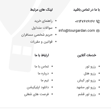
با ما در تماس باشید
لینک های مرتبط
راهنمای خرید
02147626262
سوالات متداول
info@tourgardan.com
حریم شخصی مسافران
قوانین و مقررات
خدمات آنلاین
ارتباط با ما
رزرو تور
تماس با ما
رزرو هتل
درباره ما
رزرو تور کیش
تیم ما
رزرو تور مشهد
دانلود اپلیکیشن
رزرو تور قشم
فرصت های شغلی