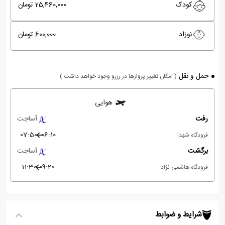
کودک
25,460,000 تومان
نوزاد
600,000 تومان
حمل و نقل
( امکان تغییر پروازها در رزرو وجود خواهد داشت )
هوایی
رفت
آساجت
07:50
06:10
فرودگاه شهدا
برگشت
آساجت
11:30
09:20
فرودگاه هاشمی نژاد
شرایط و ضوابط