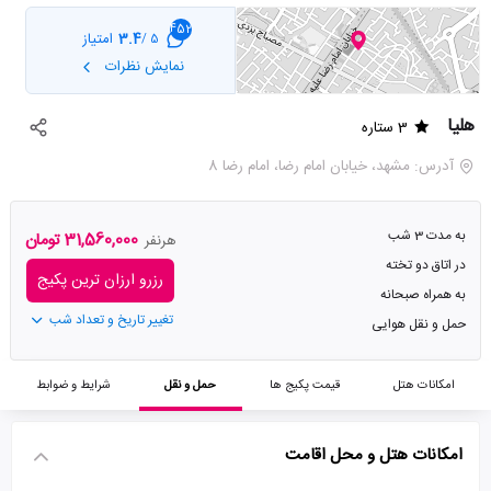
452
3.4
امتیاز
5 /
نمایش نظرات
هلیا
3 ستاره
آدرس: مشهد، خیابان امام رضا، امام رضا 8
به مدت 3 شب
31,560,000 تومان
هرنفر
در اتاق دو تخته
رزرو ارزان ترین پکیج
به همراه صبحانه
تغییر تاریخ و تعداد شب
حمل و نقل هوایی
امکانات هتل
قیمت پکیج ها
حمل و نقل
شرایط و ضوابط
امکانات هتل و محل اقامت