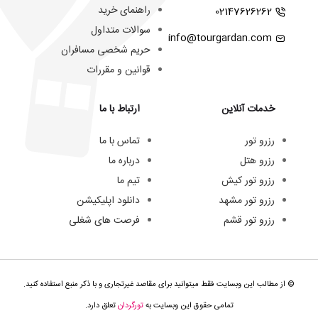
راهنمای خرید
02147626262
سوالات متداول
info@tourgardan.com
حریم شخصی مسافران
قوانین و مقررات
خدمات آنلاین
ارتباط با ما
رزرو تور
تماس با ما
رزرو هتل
درباره ما
رزرو تور کیش
تیم ما
رزرو تور مشهد
دانلود اپلیکیشن
رزرو تور قشم
فرصت های شغلی
© از مطالب این وبسایت فقط میتوانید برای مقاصد غیرتجاری و با ذکر منبع استفاده کنید.
تمامی حقوق این وبسایت به
تورگردان
تعلق دارد.