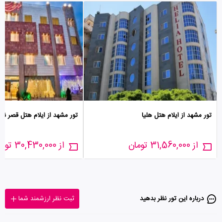
تور مشهد از ایلام هتل هلیا
تور مشهد از ایلام هتل قصر نیل
از 31,560,000 تومان
از 30,430,000 تومان
درباره این تور‌ نظر بدهید
ثبت نظر ارزشمند شما