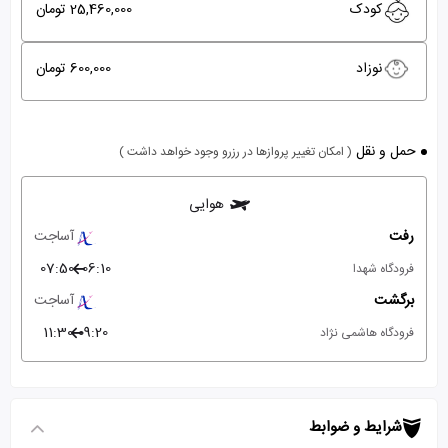
کودک
25,460,000 تومان
نوزاد
600,000 تومان
حمل و نقل
( امکان تغییر پروازها در رزرو وجود خواهد داشت )
هوایی
رفت
آساجت
07:50
06:10
فرودگاه شهدا
برگشت
آساجت
11:30
09:20
فرودگاه هاشمی نژاد
شرایط و ضوابط