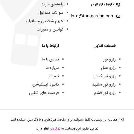
راهنمای خرید
02147626262
سوالات متداول
info@tourgardan.com
حریم شخصی مسافران
قوانین و مقررات
خدمات آنلاین
ارتباط با ما
رزرو تور
تماس با ما
رزرو هتل
درباره ما
رزرو تور کیش
تیم ما
رزرو تور مشهد
دانلود اپلیکیشن
رزرو تور قشم
فرصت های شغلی
© از مطالب این وبسایت فقط میتوانید برای مقاصد غیرتجاری و با ذکر منبع استفاده کنید.
تمامی حقوق این وبسایت به
تورگردان
تعلق دارد.