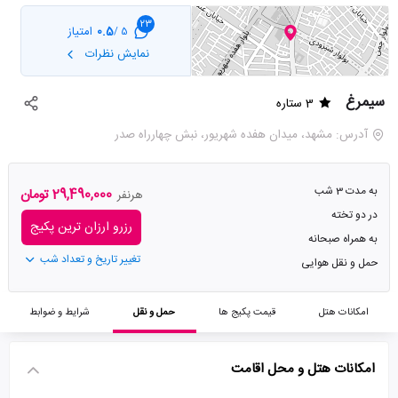
23
0.5
امتیاز
5 /
نمایش نظرات
سیمرغ
3 ستاره
آدرس: مشهد، میدان هفده شهریور، نبش چهارراه صدر
به مدت 3 شب
29,490,000 تومان
هرنفر
در دو تخته
رزرو ارزان ترین پکیج
به همراه صبحانه
تغییر تاریخ و تعداد شب
حمل و نقل هوایی
امکانات هتل
قیمت پکیج ها
حمل و نقل
شرایط و ضوابط
امکانات هتل و محل اقامت