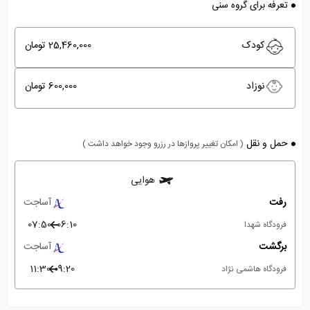
تعرفه برای گروه سنی
کودک
25,460,000 تومان
نوزاد
600,000 تومان
حمل و نقل
( امکان تغییر پروازها در رزرو وجود خواهد داشت )
هوایی
رفت
آساجت
07:50
06:10
فرودگاه شهدا
برگشت
آساجت
11:30
09:20
فرودگاه هاشمی نژاد