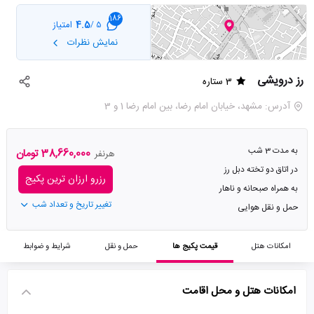
186
4.5
امتیاز
5 /
نمایش نظرات
رز درویشی
3 ستاره
آدرس: مشهد، خیابان امام رضا، بین امام رضا 1 و 3
به مدت 3 شب
38,660,000 تومان
هرنفر
در اتاق دو تخته دبل رز
رزرو ارزان ترین پکیج
به همراه صبحانه و ناهار
تغییر تاریخ و تعداد شب
حمل و نقل هوایی
امکانات هتل
قیمت پکیج ها
حمل و نقل
شرایط و ضوابط
امکانات هتل و محل اقامت