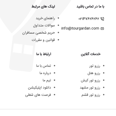
با ما در تماس باشید
لینک های مرتبط
راهنمای خرید
02147626262
سوالات متداول
info@tourgardan.com
حریم شخصی مسافران
قوانین و مقررات
خدمات آنلاین
ارتباط با ما
رزرو تور
تماس با ما
رزرو هتل
درباره ما
رزرو تور کیش
تیم ما
رزرو تور مشهد
دانلود اپلیکیشن
رزرو تور قشم
فرصت های شغلی