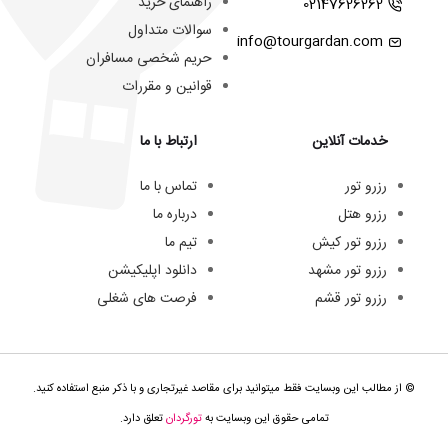
راهنمای خرید
02147626262
سوالات متداول
info@tourgardan.com
حریم شخصی مسافران
قوانین و مقررات
خدمات آنلاین
ارتباط با ما
رزرو تور
تماس با ما
رزرو هتل
درباره ما
رزرو تور کیش
تیم ما
رزرو تور مشهد
دانلود اپلیکیشن
رزرو تور قشم
فرصت های شغلی
© از مطالب این وبسایت فقط میتوانید برای مقاصد غیرتجاری و با ذکر منبع استفاده کنید.
تمامی حقوق این وبسایت به
تورگردان
تعلق دارد.