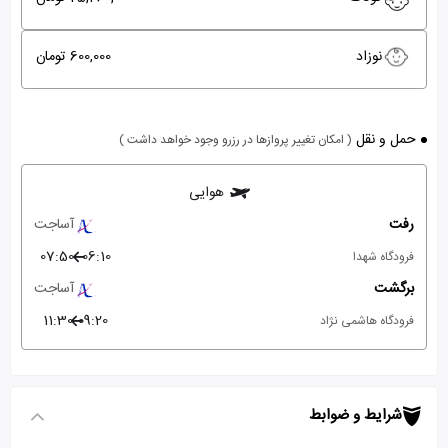
نوزاد
600,000 تومان
حمل و نقل
( امکان تغییر پروازها در رزرو وجود خواهد داشت )
هوایی
رفت
آساجت
07:50
06:10
فرودگاه شهدا
برگشت
آساجت
11:30
09:20
فرودگاه هاشمی نژاد
شرایط و ضوابط