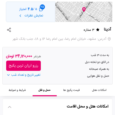
75
4.5
امتیاز
5 /
نمایش نظرات
آدینا
3 ستاره
آدرس: مشهد، خیابان امام رضا، بین امام رضا 16 و 18، جنب بانک شهر
به مدت 3 شب
34,120,000 تومان
هرنفر
در اتاق دو تخته دبل
رزرو ارزان ترین پکیج
به همراه صبحانه
تغییر تاریخ و تعداد شب
حمل و نقل هوایی
امکانات هتل
قیمت پکیج ها
حمل و نقل
شرایط و ضوابط
امکانات هتل و محل اقامت