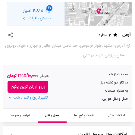
41
2.8
امتیاز
5 /
نمایش نظرات
ارس
3 ستاره
آدرس: مشهد، بلوار فردوسی، حد فاصل میدان جانباز و چهارراه خیام، روبروی
سالن ورزشی شهید بهشتی
به مدت 3 شب
22,590,000 تومان
هرنفر
در اتاق دو تخته دبل
رزرو ارزان ترین پکیج
به همراه صبحانه
تغییر تاریخ و تعداد شب
حمل و نقل هوایی
امکانات هتل
قیمت پکیج ها
حمل و نقل
شرایط و ضوابط
امکانات هتل و محل اقامت