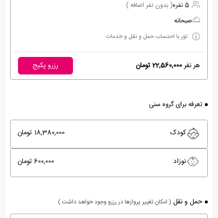
5 نفره
( بدون نفر اضافه )
صبحانه
تور با احتساب حمل و نقل و خدمات
هر نفر
22,560,000 تومان
رزرو پکیج
تعرفه برای گروه سنی
کودک
18,380,000 تومان
نوزاد
600,000 تومان
حمل و نقل
( امکان تغییر پروازها در رزرو وجود خواهد داشت )