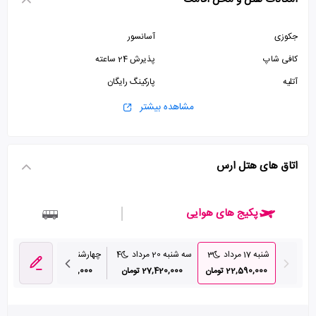
جکوزی
آسانسور
کافی شاپ
پذیرش 24 ساعته
آتلیه
پارکینگ رایگان
کتابخانه
سونا
مشاهده بیشتر
صرافی
استخر
ماساژ
زمین تنیس
اتاق های هتل ارس
اتاق بازی
زمین ورزشی
سالن ورزشی
سالن بیلیارد
پکیج های هوایی
شنبه 17 مرداد
3
سه شنبه 20 مرداد
4
چهارشنبه 21 مرداد
3
22,590,000 تومان
27,420,000 تومان
25,930,000 تومان