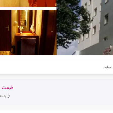
ضوابط
قیمت ا
با اح