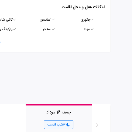
امکانات هتل و محل اقامت
جکوزی
آسانسور
کافی شا
سونا
استخر
پارکینگ ر
م
جمعه 16 مرداد
3شب اقامت