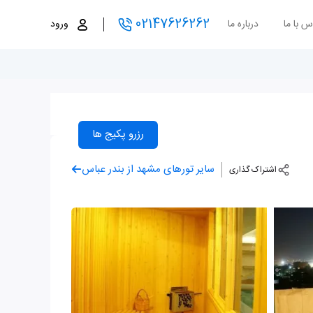
02147626262
س با ما
درباره ما
ورود
رزرو پکیج ها
سایر تورهای مشهد از بندر عباس
اشتراک گذاری