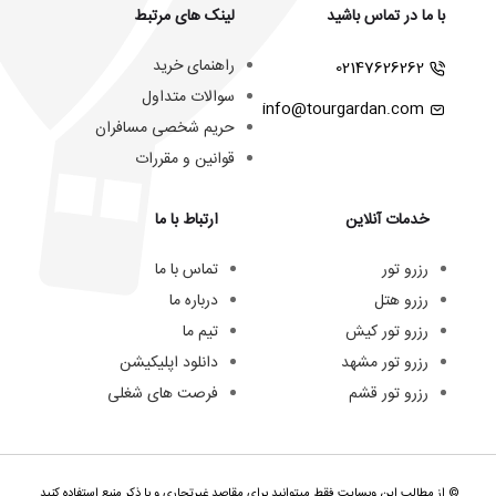
با ما در تماس باشید
لینک های مرتبط
راهنمای خرید
02147626262
سوالات متداول
info@tourgardan.com
حریم شخصی مسافران
قوانین و مقررات
خدمات آنلاین
ارتباط با ما
رزرو تور
تماس با ما
رزرو هتل
درباره ما
رزرو تور کیش
تیم ما
رزرو تور مشهد
دانلود اپلیکیشن
رزرو تور قشم
فرصت های شغلی
© از مطالب این وبسایت فقط میتوانید برای مقاصد غیرتجاری و با ذکر منبع استفاده کنید.