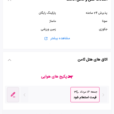
پذیرش 24 ساعته
پارکینگ رایگان
سونا
ماساژ
جکوزی
زمین ورزشی
سالن ورزشی
زمین تنیس
مشاهده بیشتر
سالن بیلیارد
کافی شاپ
آسانسور
اتاق بازی
اتاق های هتل ثامن
سالن همایش
پکیج های هوایی
جمعه 16 مرداد
3
قیمت استعلام شود