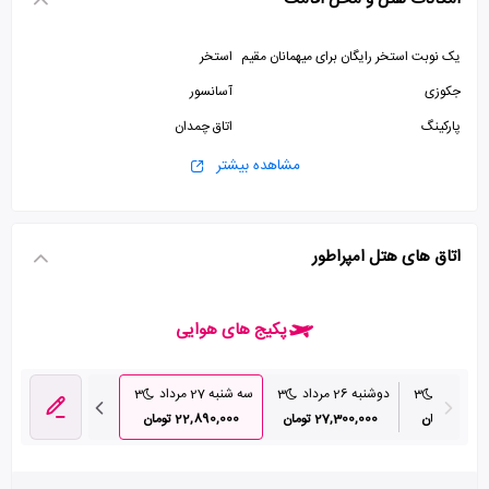
یک نوبت استخر رایگان برای میهمانان مقیم
استخر
جکوزی
آسانسور
پارکینگ
اتاق چمدان
سالن بدنسازی
پذیرش 24 ساعته
مشاهده بیشتر
اتاق های هتل امپراطور
پکیج های هوایی
د
3
دوشنبه 26 مرداد
3
سه شنبه 27 مرداد
3
چهارشنبه 28 مرداد
26, تومان
27,300,000 تومان
22,890,000 تومان
28,160,000 تومان