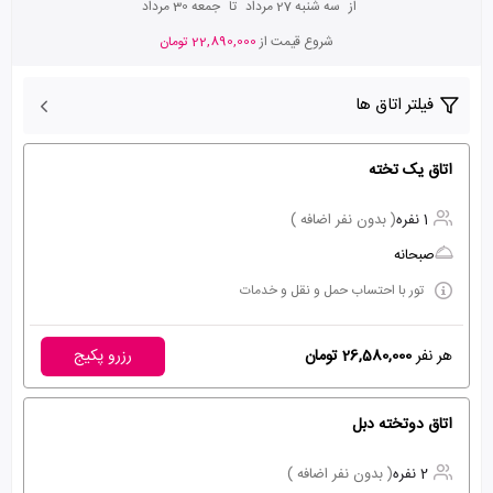
از
سه شنبه 27 مرداد
تا
جمعه 30 مرداد
شروع قیمت از
22,890,000 تومان
فیلتر اتاق ها
اتاق یک تخته
1 نفره
( بدون نفر اضافه )
صبحانه
تور با احتساب حمل و نقل و خدمات
هر نفر
26,580,000 تومان
رزرو پکیج
اتاق دوتخته دبل
2 نفره
( بدون نفر اضافه )