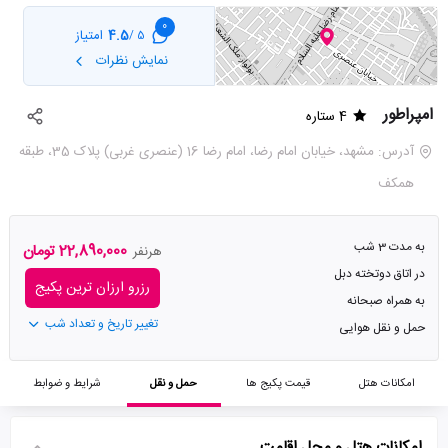
0
4.5
امتیاز
5 /
نمایش نظرات
امپراطور
4 ستاره
آدرس: مشهد، خیابان امام رضا، امام رضا 16 (عنصری غربی) پلاک 35، طبقه
همکف
به مدت 3 شب
22,890,000 تومان
هرنفر
در اتاق دوتخته دبل
رزرو ارزان ترین پکیج
به همراه صبحانه
تغییر تاریخ و تعداد شب
حمل و نقل هوایی
امکانات هتل
قیمت پکیج ها
حمل و نقل
شرایط و ضوابط
امکانات هتل و محل اقامت