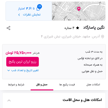
17
3.6
امتیاز
5 /
نمایش نظرات
نگین پاسارگاد
4 ستاره
آدرس: مشهد، خیابان شیرازی، نبش شیرازی 4
به مدت 3 شب
25,750,000 تومان
هرنفر
در اتاق دو تخته لوکس
رزرو ارزان ترین پکیج
به همراه صبحانه
تغییر تاریخ و تعداد شب
حمل و نقل هوایی
امکانات هتل
قیمت پکیج ها
حمل و نقل
شرایط و ضوابط
امکانات هتل و محل اقامت