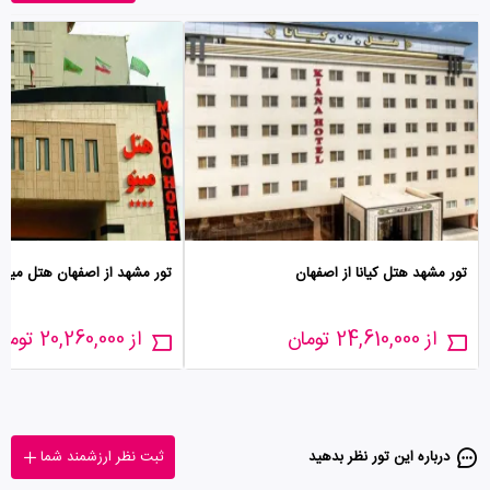
تور مشهد هتل کیانا از اصفهان
تور مشهد از اصفهان هتل مینو
از 24,610,000 تومان
از 20,260,000 تومان
درباره این تور‌ نظر بدهید
ثبت نظر ارزشمند شما