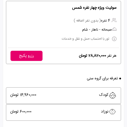
سوئیت ویژه چهار نفره شمس
4 نفره
( بدون نفر اضافه )
صبحانه - ناهار - شام
تور با احتساب حمل و نقل و خدمات
هر نفر
28,820,000 تومان
رزرو پکیج
تعرفه برای گروه سنی
کودک
14,960,000 تومان
نوزاد
600,000 تومان