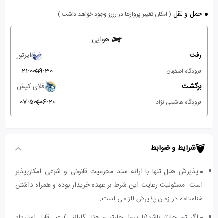
حمل و نقل
( امکان تغییر پروازها در رزرو وجود خواهد داشت )
هوایی
رفت
ایرتور
21:00
19:30
فرودگاه اصفهان
برگشت
فلای کیش
07:50
06:20
فرودگاه هاشمی نژاد
شرایط و ضوابط
پذیرش هتل تنها با ارائه سند محرمیت قانونی و شرعی امکان‌پذیر
است. مسئولیت رعایت این شرط بر عهده خریدار بوده و همراه داشتن
شناسنامه در زمان پذیرش الزامی است.
اگر تور چارتر باشد(با پرواز چارتر و هتل گارانتی) غیر قابل استرداد