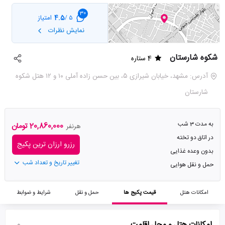
30
4.5
امتیاز
5 /
نمایش نظرات
شکوه شارستان
4 ستاره
آدرس: مشهد، خیابان شیرازی ۵، بین حسن زاده آملی ۱۰ و ۱۲ هتل شکوه
شارستان
به مدت 3 شب
20,860,000 تومان
هرنفر
در اتاق دو تخته
رزرو ارزان ترین پکیج
بدون وعده غذایی
تغییر تاریخ و تعداد شب
حمل و نقل هوایی
امکانات هتل
قیمت پکیج ها
حمل و نقل
شرایط و ضوابط
امکانات هتل و محل اقامت