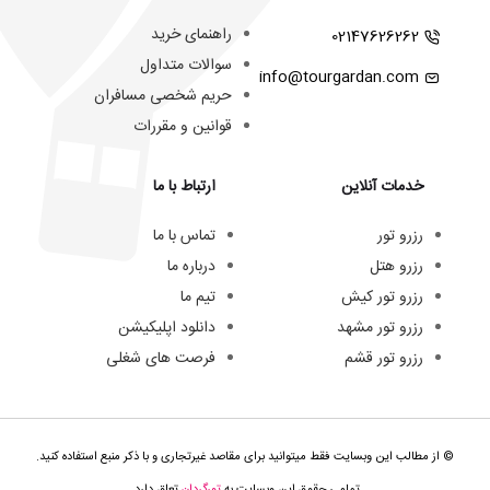
راهنمای خرید
02147626262
سوالات متداول
info@tourgardan.com
حریم شخصی مسافران
قوانین و مقررات
خدمات آنلاین
ارتباط با ما
رزرو تور
تماس با ما
رزرو هتل
درباره ما
رزرو تور کیش
تیم ما
رزرو تور مشهد
دانلود اپلیکیشن
رزرو تور قشم
فرصت های شغلی
© از مطالب این وبسایت فقط میتوانید برای مقاصد غیرتجاری و با ذکر منبع استفاده کنید.
تمامی حقوق این وبسایت به
تورگردان
تعلق دارد.