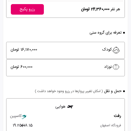
هر نفر
24,360,000 تومان
رزرو پکیج
تعرفه برای گروه سنی
کودک
16,170,000 تومان
نوزاد
600,000 تومان
حمل و نقل
( امکان تغییر پروازها در رزرو وجود خواهد داشت )
هوایی
رفت
کاسپین
19:25
18:15
فرودگاه اصفهان