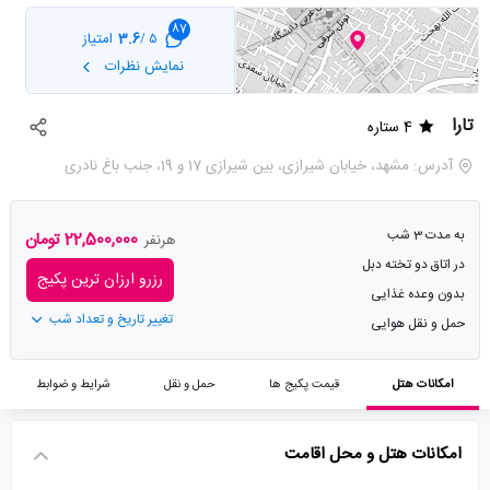
87
3.6
امتیاز
5 /
نمایش نظرات
تارا
4 ستاره
آدرس: مشهد، خیابان شیرازی، بین شیرازی 17 و 19، جنب باغ نادری
به مدت 3 شب
22,500,000 تومان
هرنفر
در اتاق دو تخته دبل
رزرو ارزان ترین پکیج
بدون وعده غذایی
تغییر تاریخ و تعداد شب
حمل و نقل هوایی
امکانات هتل
قیمت پکیج ها
حمل و نقل
شرایط و ضوابط
امکانات هتل و محل اقامت