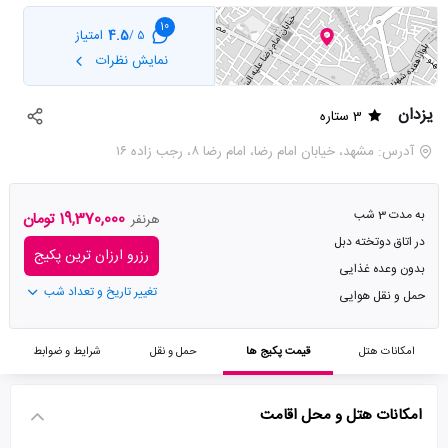
10
4.5
امتیاز
5 /
نمایش نظرات
یزدان
3 ستاره
آدرس: مشهد، خیابان امام رضا، امام رضا ۸، رجب زاده ۱۶
به مدت 3 شب
19,370,000 تومان
هرنفر
در اتاق دوتخته دبل
رزرو ارزان ترین پکیج
بدون وعده غذایی
تغییر تاریخ و تعداد شب
حمل و نقل هوایی
امکانات هتل
قیمت پکیج ها
حمل و نقل
شرایط و ضوابط
امکانات هتل و محل اقامت