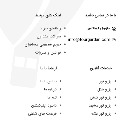
با ما در تماس باشید
لینک های مرتبط
راهنمای خرید
02147626262
سوالات متداول
info@tourgardan.com
حریم شخصی مسافران
قوانین و مقررات
خدمات آنلاین
ارتباط با ما
رزرو تور
تماس با ما
رزرو هتل
درباره ما
رزرو تور کیش
تیم ما
رزرو تور مشهد
دانلود اپلیکیشن
رزرو تور قشم
فرصت های شغلی