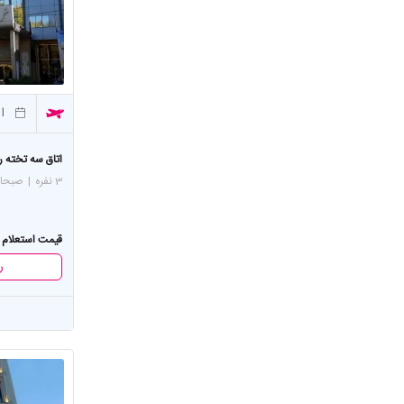
از
اتاق سه تخته ر
3 نفره
|
صبحان
قیمت استعلام 
ر