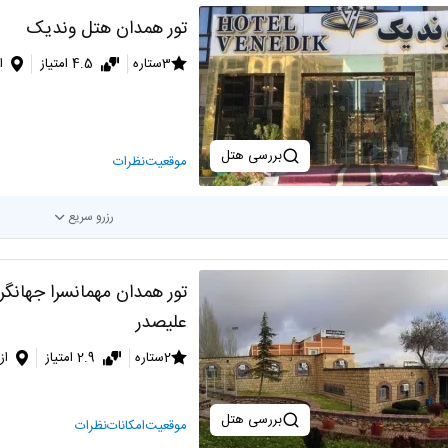
تور همدان هتل وندیک
3ستاره
4.5 امتیاز
ا
بررسی هتل
موقعیت
نظرات
رزرو سریع
تور همدان مهمانسرا جهانگر
علیصدر
2ستاره
2.9 امتیاز
از
بررسی هتل
موقعیت
امکانات
نظرات