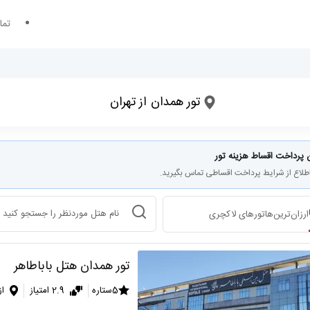
تما
؟
مقصد سفر کجاست؟
تور همدان
از تهران
تاریخ ورود
تعداد شب های اقامت
 پرداخت اقساط هزینه تور
اطلاع از شرایط پرداخت اقساطی تماس بگیرید.
انتخاب هتل
ارزان‌ترین‌ها
تورهای لاکچری
تور همدان هتل باباطاهر
5ستاره
2.9 امتیاز
از