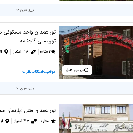
رزرو سریع
تور همدان واحد مسکونی د
توریستی گنجنامه
2ستاره
2.8 امتیاز
از
بررسی هتل
موقعیت
امکانات
نظرات
رزرو سریع
تور همدان هتل آپارتمان سف
1ستاره
4.2 امتیاز
از