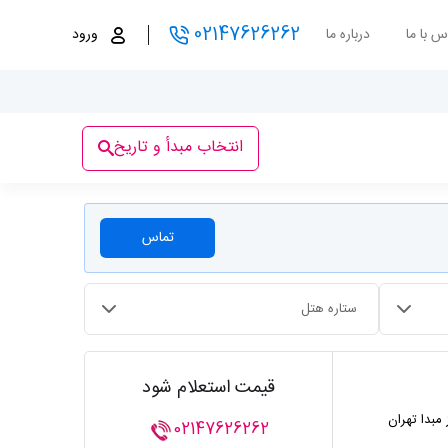
02147626262
س با ما
درباره ما
ورود
انتخاب مبدأ و تاریخ
تماس
ستاره هتل
قیمت استعلام شود
 مبدا تهران
02147626262