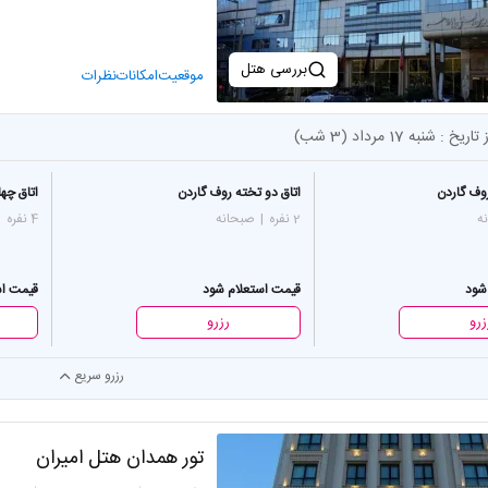
بررسی هتل
موقعیت
امکانات
نظرات
 تاریخ :
شنبه 17 مرداد (3 شب)
وف گاردن
اتاق دو تخته روف گاردن
اتاق چها
ه
2 نفره
|
صبحانه
4 نفره
|
شود
قیمت استعلام شود
قیمت اس
زرو
رزرو
رزرو سریع
تور همدان هتل امیران