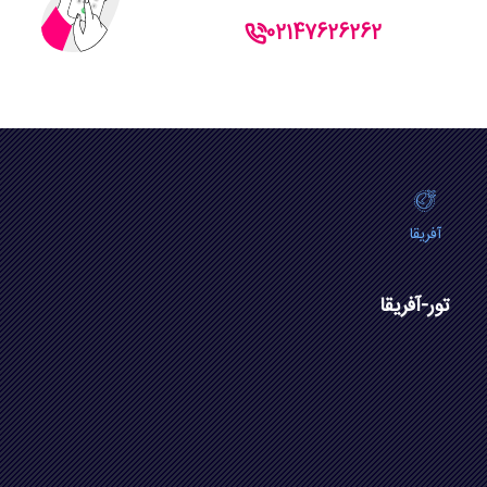
02147626262
آفریقا
تور-آفریقا