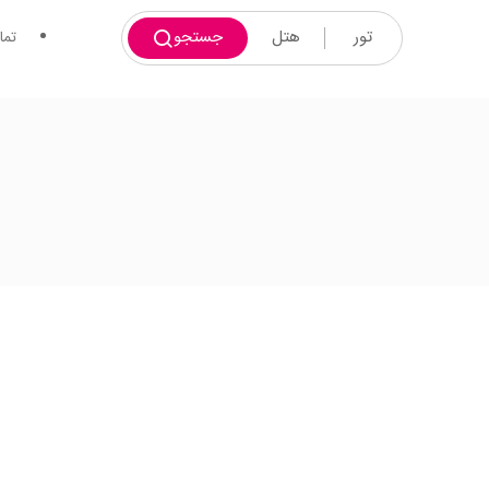
تور
هتل
جستجو
تما