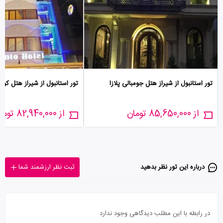
تور استانبول از شیراز هتل جومبالی پلازا
تور استانبول از شیراز هتل کوئن
از 85,650,000 تومان
از 82,940,000 تومان
درباره این تور‌ نظر بدهید
ثبت نظر ارزشمند شما
در رابطه با این مطلب دیدگاهی وجود ندارد