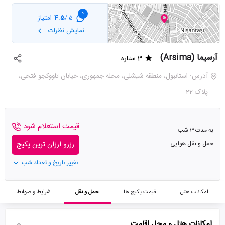
0
4.5
امتیاز
5 /
نمایش نظرات
آرسیما (Arsima)
3 ستاره
آدرس: استانبول، منطقه شیشلی، محله جمهوری، خیابان تاووکجو فتحی،
پلاک 22
قیمت استعلام شود
به مدت 3 شب
حمل و نقل هوایی
رزرو ارزان ترین پکیج
تغییر تاریخ و تعداد شب
امکانات هتل
قیمت پکیج ها
حمل و نقل
شرایط و ضوابط
امکانات هتل و محل اقامت