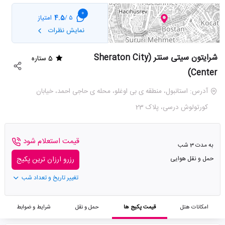
0
4.5
امتیاز
5 /
نمایش نظرات
شرایتون سیتی سنتر (Sheraton City
5 ستاره
Center)
آدرس: استانبول، منطقه ی بی اوغلو، محله ی حاجی احمد، خیابان
کورتولوش درسی، پلاک 23
قیمت استعلام شود
به مدت 3 شب
حمل و نقل هوایی
رزرو ارزان ترین پکیج
تغییر تاریخ و تعداد شب
امکانات هتل
قیمت پکیج ها
حمل و نقل
شرایط و ضوابط