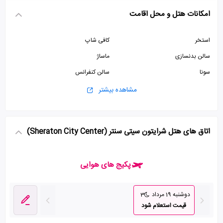
امکانات هتل و محل اقامت
استخر
کافی شاپ
سالن بدنسازی
ماساژ
سونا
سالن کنفرانس
پارکینگ رایگان
پذیرش 24 ساعته
مشاهده بیشتر
صرافی
سرویس فرنگی
سالن همایش
اتاق های هتل شرایتون سیتی سنتر (Sheraton City Center)
پکیج های هوایی
دوشنبه 19 مرداد
3
قیمت استعلام شود