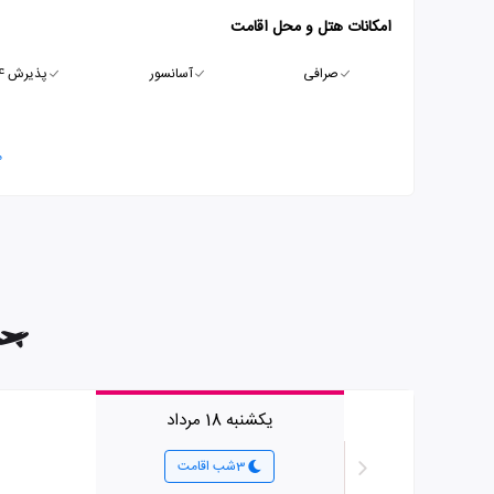
امکانات هتل و محل اقامت
صرافی
آسانسور
پذیرش 24 ساعته
م
یکشنبه 18 مرداد
3شب اقامت