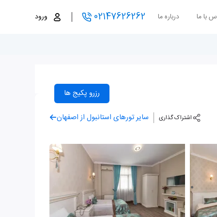
02147626262
س با ما
درباره ما
ورود
رزرو پکیج ها
سایر تورهای استانبول از اصفهان
اشتراک گذاری