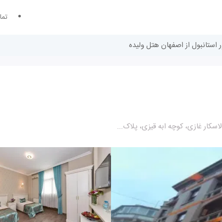
تما
ر استانبول از اصفهان هتل ولیده
سکار غازی، کوچه ابه قیزی، پلاک...