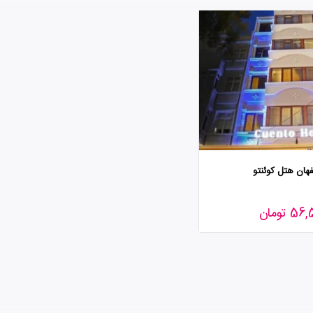
فهان هتل کوئنتو