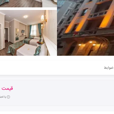
ضوابط
قیمت ا
با اح