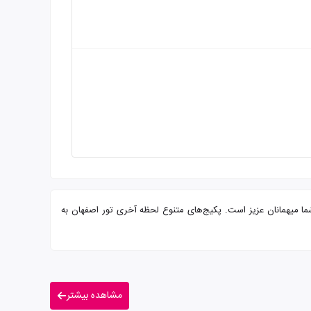
 بوفه و پرسنلی مجرب آماده پذیرایی از شما میهمانان عزیز است. پکیج‌های متنوع لحظه آخری تور اصفهان به
مشاهده بیشتر