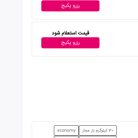
رزرو پکیج
قیمت استعلام شود
رزرو پکیج
30 کیلوگرم بار مجاز
economy