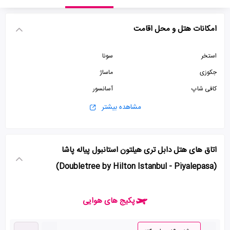
امکانات هتل و محل اقامت
استخر
سونا
جکوزی
ماساژ
کافی شاپ
آسانسور
پارکینگ رایگان
سالن بدنسازی
مشاهده بیشتر
پذیرش 24 ساعته
سالن کنفرانس
سالن همایش
اتاق های هتل دابل تری هیلتون استانبول پیاله پاشا
(Doubletree by Hilton Istanbul - Piyalepasa)
پکیج های هوایی