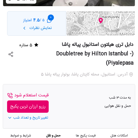
0
4.5
امتیاز
5 /
نمایش نظرات
دابل تری هیلتون استانبول پیاله پاشا
5 ستاره
(Doubletree by Hilton Istanbul -
Piyalepasa)
آدرس: استانبول، محله کاپتان پاشا، بولوار پیاله پاشا 5
قیمت استعلام شود
به مدت 3 شب
حمل و نقل هوایی
رزرو ارزان ترین پکیج
تغییر تاریخ و تعداد شب
امکانات هتل
قیمت پکیج ها
حمل و نقل
شرایط و ضوابط