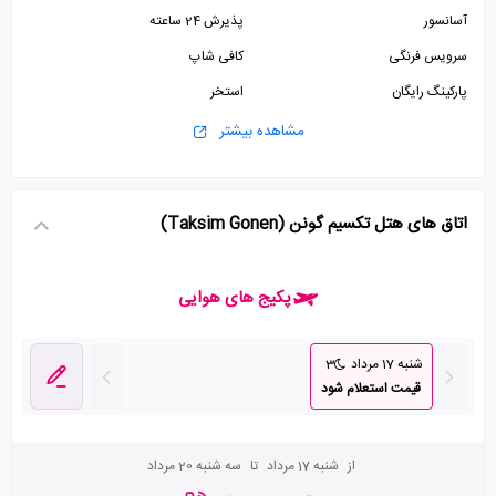
آسانسور
پذیرش 24 ساعته
سرویس فرنگی
کافی شاپ
پارکینگ رایگان
استخر
سونا
جکوزی
مشاهده بیشتر
ماساژ
سالن بدنسازی
اتاق های هتل تکسیم گونن (Taksim Gonen)
پکیج های هوایی
شنبه 17 مرداد
3
قیمت استعلام شود
از
شنبه 17 مرداد
تا
سه شنبه 20 مرداد