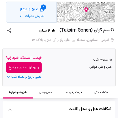
0
4.5
امتیاز
5 /
نمایش نظرات
تکسیم گونن (Taksim Gonen)
4 ستاره
آدرس: استانبول، منطقه بی اغلو، بلوار آی ددی، پلاک 15
قیمت استعلام شود
به مدت 3 شب
حمل و نقل هوایی
رزرو ارزان ترین پکیج
تغییر تاریخ و تعداد شب
امکانات هتل
قیمت پکیج ها
حمل و نقل
شرایط و ضوابط
امکانات هتل و محل اقامت