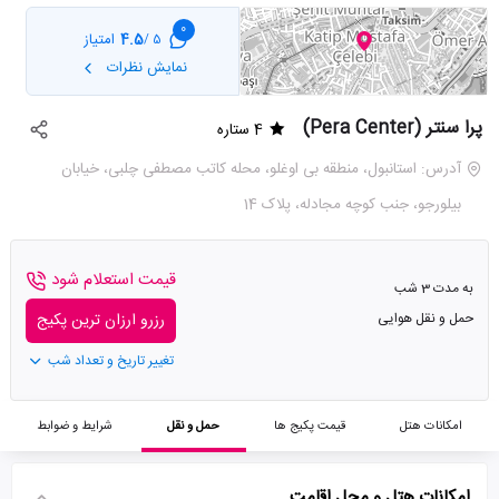
0
4.5
امتیاز
5 /
نمایش نظرات
پرا سنتر (Pera Center)
4 ستاره
آدرس: استانبول، منطقه بی اوغلو، محله کاتب مصطفی چلبی، خیابان
بیلورجو، جنب کوچه مجادله، پلاک 14
قیمت استعلام شود
به مدت 3 شب
حمل و نقل هوایی
رزرو ارزان ترین پکیج
تغییر تاریخ و تعداد شب
امکانات هتل
قیمت پکیج ها
حمل و نقل
شرایط و ضوابط
امکانات هتل و محل اقامت