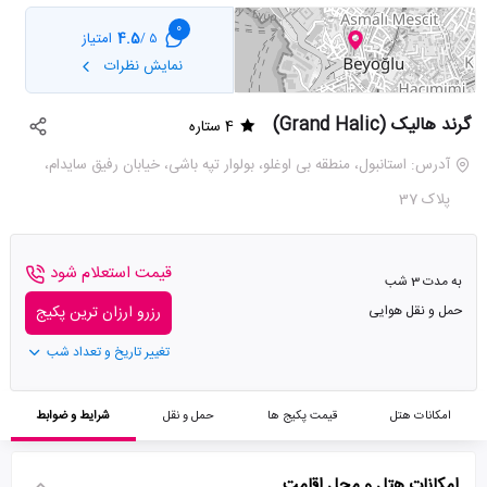
0
4.5
امتیاز
5 /
نمایش نظرات
گرند هالیک (Grand Halic)
4 ستاره
آدرس: استانبول، منطقه بی اوغلو، بولوار تپه باشی، خیابان رفیق سایدام،
پلاک 37
قیمت استعلام شود
به مدت 3 شب
حمل و نقل هوایی
رزرو ارزان ترین پکیج
تغییر تاریخ و تعداد شب
امکانات هتل
قیمت پکیج ها
حمل و نقل
شرایط و ضوابط
امکانات هتل و محل اقامت