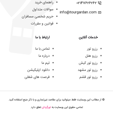
راهنمای خرید
02147626262
سوالات متداول
info@tourgardan.com
حریم شخصی مسافران
قوانین و مقررات
خدمات آنلاین
ارتباط با ما
رزرو تور
تماس با ما
رزرو هتل
درباره ما
رزرو تور کیش
تیم ما
رزرو تور مشهد
دانلود اپلیکیشن
رزرو تور قشم
فرصت های شغلی
© از مطالب این وبسایت فقط میتوانید برای مقاصد غیرتجاری و با ذکر منبع استفاده کنید.
تمامی حقوق این وبسایت به
تورگردان
تعلق دارد.