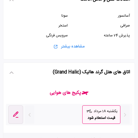
آسانسور
سونا
صرافی
استخر
پذیرش 24 ساعته
سرویس فرنگی
ماساژ
کافی شاپ
مشاهده بیشتر
اتاق های هتل گرند هالیک (Grand Halic)
پکیج های هوایی
یکشنبه 18 مرداد
3
قیمت استعلام شود