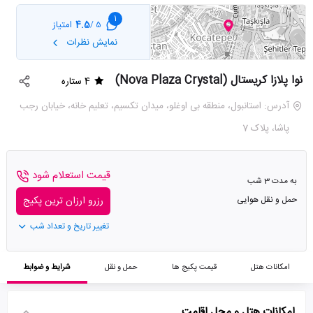
1
4.5
امتیاز
5 /
نمایش نظرات
نوا پلازا کریستال (Nova Plaza Crystal)
4 ستاره
آدرس: استانبول، منطقه بی اوغلو، میدان تکسیم، تعلیم خانه، خیابان رجب
پاشا، پلاک 7
قیمت استعلام شود
به مدت 3 شب
حمل و نقل هوایی
رزرو ارزان ترین پکیج
تغییر تاریخ و تعداد شب
امکانات هتل
قیمت پکیج ها
حمل و نقل
شرایط و ضوابط
امکانات هتل و محل اقامت