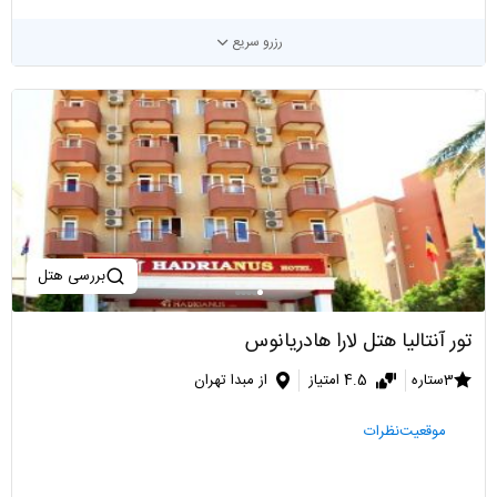
رزرو سریع
بررسی هتل
تور آنتالیا هتل لارا هادریانوس
3ستاره
4.5 امتیاز
از مبدا تهران
موقعیت
نظرات