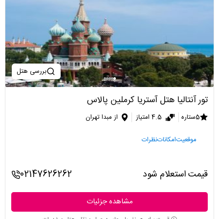
بررسی هتل
تور آنتالیا هتل آستریا کرملین پالاس
5ستاره
4.5 امتیاز
از مبدا تهران
موقعیت
امکانات
نظرات
قیمت استعلام شود
02147626262
مشاهده جزئیات