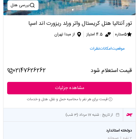
بررسی هتل
تور آنتالیا هتل کریستال واتر ورلد ریزورت اند اسپا
5ستاره
4.5 امتیاز
از مبدا تهران
موقعیت
امکانات
نظرات
قیمت استعلام شود
02147626262
مشاهده جزئیات
قیمت برای هر نفر با محاسبه حمل و نقل، هتل و خدمات
از تاریخ :
شنبه 17 مرداد (3 شب)
دوتخته استاندارد
2 نفره
|
صبحانه