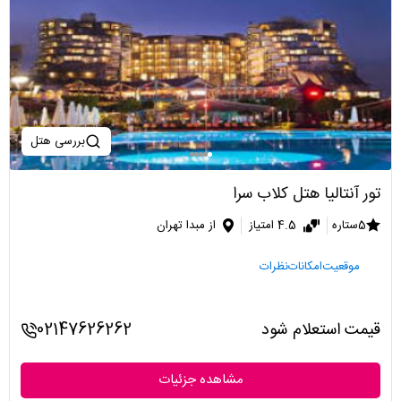
بررسی هتل
تور آنتالیا هتل کلاب سرا
5ستاره
4.5 امتیاز
از مبدا تهران
موقعیت
امکانات
نظرات
قیمت استعلام شود
02147626262
مشاهده جزئیات