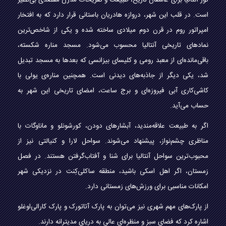
تور آنتالیا برای عاشقان تاریخ، طبیعت و تفریحات مدرن مقصدی بی‌نظیر
است. در قلب این شهر، دروازه هادریان باستانی قرار دارد که به افتخار
امپراتور روم در قرن دوم میلادی ساخته شده و یکی از شاخص‌ترین
نمادهای تاریخی آنتالیا محسوب می‌شود. مسجد مناره شکسته،
باقی‌مانده‌ای از معبد رومی و کلیسای بیزانسی که بعدها به مسجد تبدیل
شد، یکی دیگر از جاذبه‌های دیدنی است. همچنین مناره‌ی یولی با
کاشی‌کاری آبی فیروزه‌ای و برج ساعت، امضای تاریخی این شهر به
حساب می‌آید.
اگر به طبیعت علاقه‌مندید، آبشارهای دودن، کورشونلو و ماناوگات با
مناظری چشم‌نواز، پیشنهاد می‌شوند. سواحل لارا و کنیالتی نیز از
محبوب‌ترین سواحل آنتالیا برای شنا و آفتاب‌گرفتن هستند. در فصل
زمستان، اگر اهل اسکی باشید، منطقه ساکلی‌کِنت در نزدیکی شهر
امکانات مناسبی برای ورزش‌های زمستانی دارد.
از پارک‌های مهم شهری نیز می‌توان به پارک آتاتورک و پارک کارالی‌اوغلو
اشاره کرد که فضای سبز و منظره‌ای عالی به دریای مدیترانه دارند.