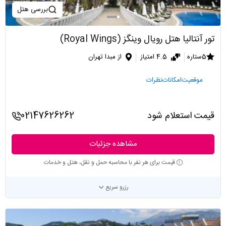
بررسی هتل
تور آنتالیا هتل رویال وینگز (Royal Wings)
5ستاره
4.5 امتیاز
از مبدا تهران
موقعیت
امکانات
نظرات
قیمت استعلام شود
02147626262
مشاهده جزئیات
قیمت برای هر نفر با محاسبه حمل و نقل، هتل و خدمات
رزرو سریع