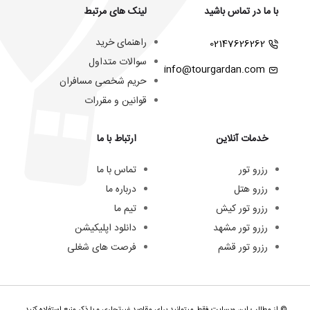
با ما در تماس باشید
لینک های مرتبط
راهنمای خرید
02147626262
سوالات متداول
info@tourgardan.com
حریم شخصی مسافران
قوانین و مقررات
خدمات آنلاین
ارتباط با ما
رزرو تور
تماس با ما
رزرو هتل
درباره ما
رزرو تور کیش
تیم ما
رزرو تور مشهد
دانلود اپلیکیشن
رزرو تور قشم
فرصت های شغلی
© از مطالب این وبسایت فقط میتوانید برای مقاصد غیرتجاری و با ذکر منبع استفاده کنید.