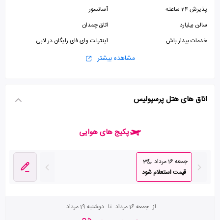
پذیرش 24 ساعته
آسانسور
سالن بیلیارد
اتاق چمدان
خدمات بیدار باش
اینترنت وای فای رایگان در لابی
پارکینگ
صرافی
مشاهده بیشتر
جکوزی
سالن ورزشی
استخر
سالن بدنسازی
اتاق های هتل پرسپولیس
پکیج های هوایی
جمعه 16 مرداد
3
قیمت استعلام شود
از
جمعه 16 مرداد
تا
دوشنبه 19 مرداد