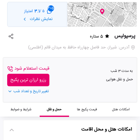
405
3.1
امتیاز
5 /
نمایش نظرات
پرسپولیس
5 ستاره
آدرس: شيراز، حد فاصل چهارراه حافظ به ميدان قائم (اطلسی)
قیمت استعلام شود
به مدت 3 شب
حمل و نقل هوایی
رزرو ارزان ترین پکیج
تغییر تاریخ و تعداد شب
امکانات هتل
قیمت پکیج ها
حمل و نقل
شرایط و ضوابط
امکانات هتل و محل اقامت