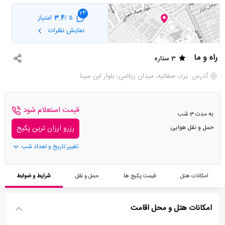
24
3.4
امتیاز
5 /
نمایش نظرات
راه و ما
3 ستاره
آدرس: یزد، صفائیه، میدان ریاضی، بلوار ابن سینا
قیمت استعلام شود
به مدت 3 شب
حمل و نقل هوایی
رزرو ارزان ترین پکیج
تغییر تاریخ و تعداد شب
امکانات هتل
قیمت پکیج ها
حمل و نقل
شرایط و ضوابط
امکانات هتل و محل اقامت