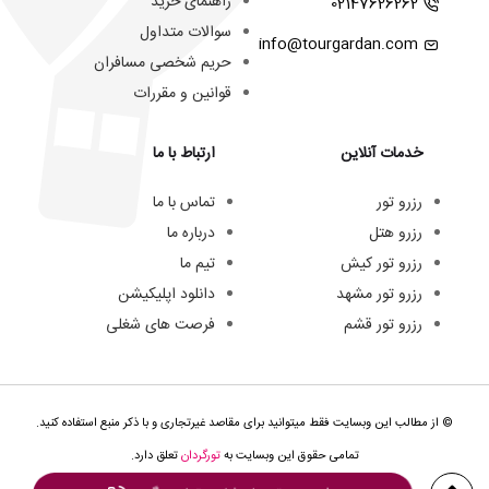
راهنمای خرید
02147626262
سوالات متداول
info@tourgardan.com
حریم شخصی مسافران
قوانین و مقررات
خدمات آنلاین
ارتباط با ما
رزرو تور
تماس با ما
رزرو هتل
درباره ما
رزرو تور کیش
تیم ما
رزرو تور مشهد
دانلود اپلیکیشن
رزرو تور قشم
فرصت های شغلی
© از مطالب این وبسایت فقط میتوانید برای مقاصد غیرتجاری و با ذکر منبع استفاده کنید.
تمامی حقوق این وبسایت به
تورگردان
تعلق دارد.