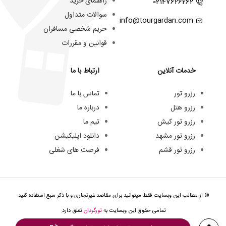
راهنمای خرید
02147626262
سوالات متداول
info@tourgardan.com
حریم شخصی مسافران
قوانین و مقررات
خدمات آنلاین
ارتباط با ما
رزرو تور
تماس با ما
رزرو هتل
درباره ما
رزرو تور کیش
تیم ما
رزرو تور مشهد
دانلود اپلیکیشن
رزرو تور قشم
فرصت های شغلی
© از مطالب این وبسایت فقط میتوانید برای مقاصد غیرتجاری و با ذکر منبع استفاده کنید.
تمامی حقوق این وبسایت به
تورگردان
تعلق دارد.