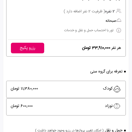
2 نفره
( ظرفیت 2 نفر اضافه دارد )
صبحانه
تور با احتساب حمل و نقل و خدمات
هر نفر
33,910,000 تومان
رزرو پکیج
تعرفه برای گروه سنی
کودک
11,380,000 تومان
نوزاد
600,000 تومان
حمل و نقل
( امکان تغییر پروازها در رزرو وجود خواهد داشت )