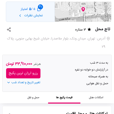
41
5
امتیاز
5 /
نمایش نظرات
تاج محل
3 ستاره
آدرس: تهران، میدان ونک، بلوار ملاصدرا، خیابان شیخ بهایی جنوبی، پلاک
29
به مدت 3 شب
33,910,000 تومان
هرنفر
در آپارتمان دو خوابه دو نفره
رزرو ارزان ترین پکیج
به همراه صبحانه
تغییر تاریخ و تعداد شب
حمل و نقل هوایی
امکانات هتل
قیمت پکیج ها
حمل و نقل
امکانات هتل و محل اقامت