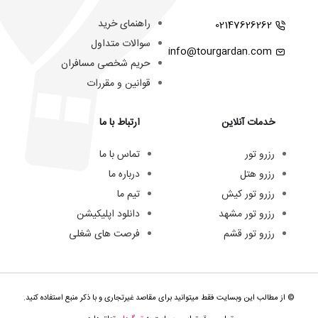
راهنمای خرید
02147626262
سوالات متداول
info@tourgardan.com
حریم شخصی مسافران
قوانین و مقررات
خدمات آنلاین
ارتباط با ما
رزرو تور
تماس با ما
رزرو هتل
درباره ما
رزرو تور کیش
تیم ما
رزرو تور مشهد
دانلود اپلیکیشن
رزرو تور قشم
فرصت های شغلی
© از مطالب این وبسایت فقط میتوانید برای مقاصد غیرتجاری و با ذکر منبع استفاده کنید.