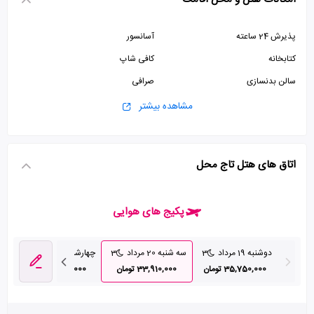
پذیرش 24 ساعته
آسانسور
کتابخانه
کافی شاپ
سالن بدنسازی
صرافی
سالن ورزشی
سالن بیلیارد
مشاهده بیشتر
پارکینگ رایگان
استخر
سونا
اتاق های هتل تاج محل
پکیج های هوایی
دوشنبه 19 مرداد
3
سه شنبه 20 مرداد
3
چهارشنبه 21 مرداد
3
پنج
35,750,000 تومان
33,910,000 تومان
34,700,000 تومان