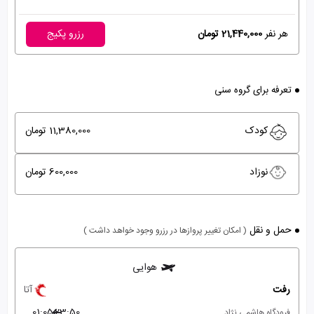
هر نفر
21,440,000 تومان
رزرو پکیج
تعرفه برای گروه سنی
کودک
11,380,000 تومان
نوزاد
600,000 تومان
حمل و نقل
( امکان تغییر پروازها در رزرو وجود خواهد داشت )
هوایی
رفت
آتا
01:05
23:50
فرودگاه هاشمی نژاد