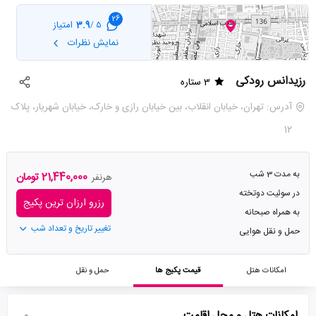
26
3.9
امتیاز
5 /
نمایش نظرات
رزیدانس رودکی
3 ستاره
آدرس: تهران، خیابان انقلاب، بین خیابان رازی و خارک، خیابان شهریار، پلاک
12
به مدت 3 شب
21,440,000 تومان
هرنفر
در سوئیت دوتخته
رزرو ارزان ترین پکیج
به همراه صبحانه
تغییر تاریخ و تعداد شب
حمل و نقل هوایی
امکانات هتل
قیمت پکیج ها
حمل و نقل
امکانات هتل و محل اقامت