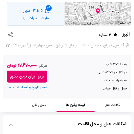
29
3.1
امتیاز
5 /
نمایش نظرات
البرز
3 ستاره
آدرس: تهران، خیابان انقلاب، وصال شیرازی، نبش چهارراه بزرگمهر، پلاک 22
به مدت 3 شب
17,670,000 تومان
هرنفر
در اتاق دو تخته دبل
رزرو ارزان ترین پکیج
به همراه صبحانه
تغییر تاریخ و تعداد شب
حمل و نقل هوایی
امکانات هتل
قیمت پکیج ها
حمل و نقل
امکانات هتل و محل اقامت