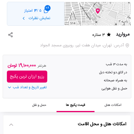
28
3
امتیاز
5 /
نمایش نظرات
مروارید
3 ستاره
آدرس: تهران، میدان هفت تیر، روبروی مسجد الجواد
به مدت 3 شب
19,100,000 تومان
هرنفر
در اتاق دو تخته دبل
رزرو ارزان ترین پکیج
به همراه صبحانه
تغییر تاریخ و تعداد شب
حمل و نقل هوایی
امکانات هتل
قیمت پکیج ها
حمل و نقل
امکانات هتل و محل اقامت