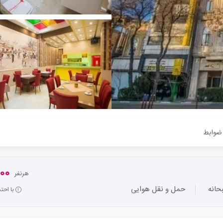
ضوابط
,000
هرنفر
انه
حمل و نقل هوایی
با احت