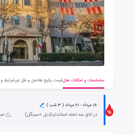
مشخصات و امکانات هتل
قیمت پکیج ها
حمل و نقل تور
شرایط و 
18 مرداد - 21 مرداد ( 3 شب )
در اتاق سه تخته استاندارد(دبل +سینگل)
صبح