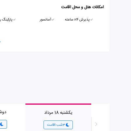
امکانات هتل و محل اقامت
پذیرش 24 ساعته
آسانسور
پارکینگ ر
م
دوشنبه 
یکشنبه 18 مرداد
3شب اقامت