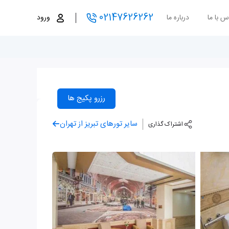
02147626262
س با ما
درباره ما
ورود
رزرو پکیج ها
سایر تورهای تبریز از تهران
اشتراک گذاری