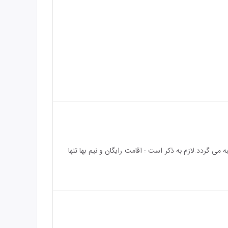
) رایگان می باشد و هزینه ی اقامت کودک بالای 7 سال به طور کامل محاسبه می گردد.لازم به ذکر است : اقامت رایگان و نیم بها تنها